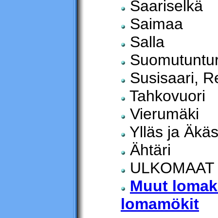
Saariselkä
Saimaa
Salla
Suomutuntur
Susisaari, Re
Tahkovuori
Vierumäki
Ylläs ja Äkä
Ähtäri
ULKOMAAT
Muut lomak
lomamökit