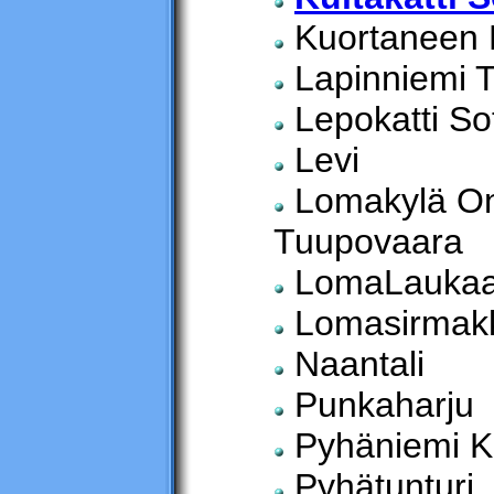
Kuortaneen Li
Lapinniemi 
Lepokatti So
Levi
Lomakylä On
Tuupovaara
LomaLauka
Lomasirmak
Naantali
Punkaharju
Pyhäniemi K
Pyhätunturi