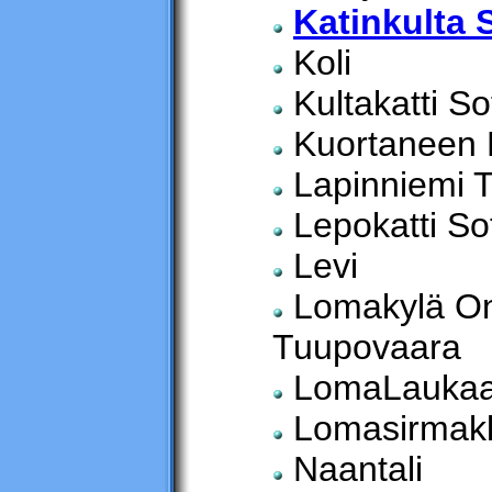
Katinkulta 
Koli
Kultakatti S
Kuortaneen Li
Lapinniemi 
Lepokatti So
Levi
Lomakylä On
Tuupovaara
LomaLauka
Lomasirmak
Naantali