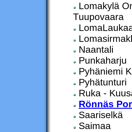
Lomakylä On
Tuupovaara
LomaLauka
Lomasirmak
Naantali
Punkaharju
Pyhäniemi K
Pyhätunturi
Ruka - Kuu
Rönnäs Po
Saariselkä
Saimaa