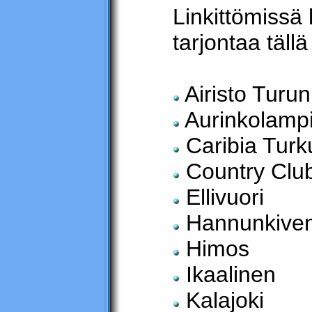
Linkittömissä 
tarjontaa tällä 
Airisto Turun
Aurinkolamp
Caribia Turk
Country Club
Ellivuori
Hannunkiven 
Himos
Ikaalinen
Kalajoki