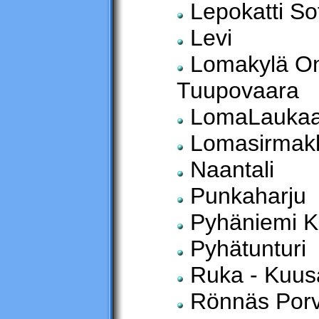
Lepokatti So
Levi
Lomakylä On
Tuupovaara
LomaLauka
Lomasirmak
Naantali
Punkaharju
Pyhäniemi K
Pyhätunturi
Ruka - Kuu
Rönnäs Por