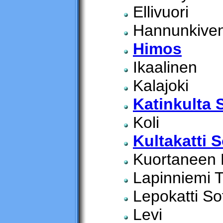
Ellivuori
Hannunkiven 
Himos
Ikaalinen
Kalajoki
Katinkulta 
Koli
Kultakatti 
Kuortaneen Li
Lapinniemi 
Lepokatti So
Levi