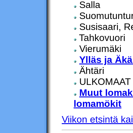
Salla
Suomutuntur
Susisaari, Re
Tahkovuori
Vierumäki
Ylläs ja Äk
Ähtäri
ULKOMAAT
Muut lomak
lomamökit
Viikon etsintä kai