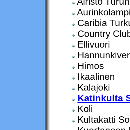
Airisto Turun
Aurinkolamp
Caribia Turk
Country Club
Ellivuori
Hannunkiven 
Himos
Ikaalinen
Kalajoki
Katinkulta 
Koli
Kultakatti S