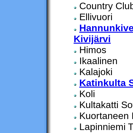
Country Club
Ellivuori
Hannunkive
Kivijärvi
Himos
Ikaalinen
Kalajoki
Katinkulta 
Koli
Kultakatti S
Kuortaneen Li
Lapinniemi 