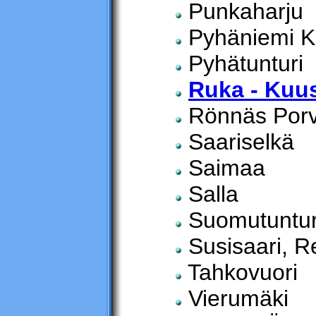
Punkaharju
Pyhäniemi K
Pyhätunturi
Ruka - Ku
Rönnäs Por
Saariselkä
Saimaa
Salla
Suomutuntur
Susisaari, Re
Tahkovuori
Vierumäki