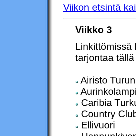
Viikon etsintä kai
Viikko 3
Linkittömissä 
tarjontaa tällä 
Airisto Turun
Aurinkolamp
Caribia Turk
Country Club
Ellivuori