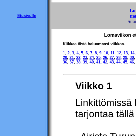
Lo
Etusivulle
ma
Suo
Lomaviikon et
Klikkaa tästä haluamaasi viikkoa.
1
,
2
,
3
,
4
,
5
,
6
,
7
,
8
,
9
,
10
,
11
,
12
,
13
,
14
20
,
21
,
22
,
23
,
24
,
25
,
26
,
27
,
28
,
29
,
30
36
,
37
,
38
,
39
,
40
,
41
,
42
,
43
,
44
,
45
,
46
Viikko 1
Linkittömissä 
tarjontaa tällä 