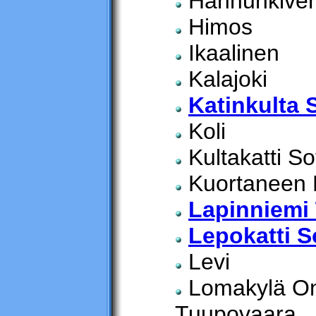
Hannunkiven 
Himos
Ikaalinen
Kalajoki
Katinkulta 
Koli
Kultakatti S
Kuortaneen Li
Lapinniemi
Lepokatti 
Levi
Lomakylä On
Tuupovaara