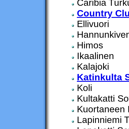
Caribia Turk
Country Clu
Ellivuori
Hannunkiven 
Himos
Ikaalinen
Kalajoki
Katinkulta 
Koli
Kultakatti S
Kuortaneen Li
Lapinniemi 