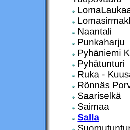
LomaLauka
Lomasirmak
Naantali
Punkaharju
Pyhäniemi K
Pyhätunturi
Ruka - Kuu
Rönnäs Por
Saariselkä
Saimaa
Salla
Suomutuntur