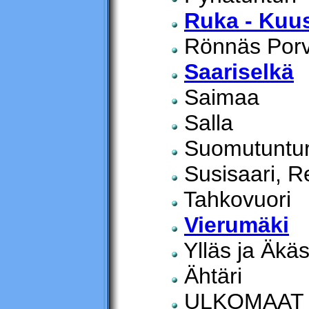
Ruka - Ku
Rönnäs Por
Saariselkä
Saimaa
Salla
Suomutuntur
Susisaari, Re
Tahkovuori
Vierumäki
Ylläs ja Äkä
Ähtäri
ULKOMAAT