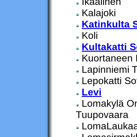
Ikaalinen
Kalajoki
Katinkulta 
Koli
Kultakatti 
Kuortaneen Li
Lapinniemi 
Lepokatti So
Levi
Lomakylä On
Tuupovaara
LomaLauka