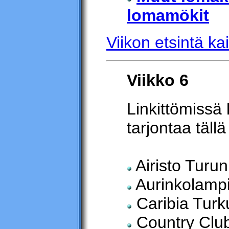
lomamökit
Viikon etsintä kai
Viikko 6
Linkittömissä 
tarjontaa tällä 
Airisto Turun
Aurinkolamp
Caribia Turk
Country Club