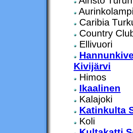
Airisto Turun
Aurinkolamp
Caribia Turk
Country Club
Ellivuori
Hannunkive
Kivijärvi
Himos
Ikaalinen
Kalajoki
Katinkulta 
Koli
Kultakatti 