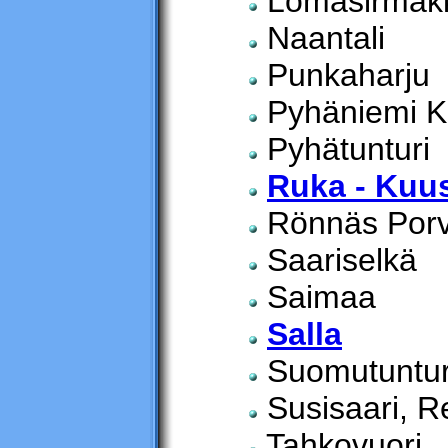
Lomasirmak
Naantali
Punkaharju
Pyhäniemi K
Pyhätunturi
Ruka - Ku
Rönnäs Por
Saariselkä
Saimaa
Salla
Suomutuntur
Susisaari, Re
Tahkovuori