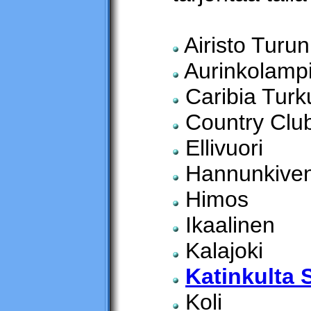
Airisto Turun
Aurinkolamp
Caribia Turk
Country Club
Ellivuori
Hannunkiven 
Himos
Ikaalinen
Kalajoki
Katinkulta 
Koli