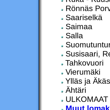
Rönnäs Por
Saariselkä
Saimaa
Salla
Suomutuntur
Susisaari, Re
Tahkovuori
Vierumäki
Ylläs ja Äkä
Ähtäri
ULKOMAAT
Muut lomak