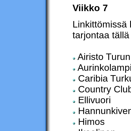
Viikko 7
Linkittömissä 
tarjontaa tällä 
Airisto Turun
Aurinkolamp
Caribia Turk
Country Club
Ellivuori
Hannunkiven 
Himos