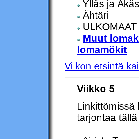
Ylläs ja Äkä
Ähtäri
ULKOMAAT
Muut lomak
lomamökit
Viikon etsintä kai
Viikko 5
Linkittömissä 
tarjontaa tällä 