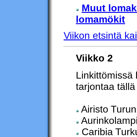
Muut lomak
lomamökit
Viikon etsintä kai
Viikko 2
Linkittömissä 
tarjontaa tällä 
Airisto Turun
Aurinkolamp
Caribia Turk