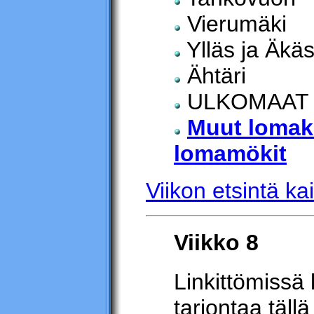
Vierumäki
Ylläs ja Äkä
Ähtäri
ULKOMAAT
Muut lomak
lomamökit
Viikon etsintä kai
Viikko 8
Linkittömissä 
tarjontaa tällä 