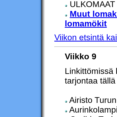
ULKOMAAT
Muut lomak
lomamökit
Viikon etsintä kai
Viikko 9
Linkittömissä 
tarjontaa tällä 
Airisto Turun
Aurinkolamp