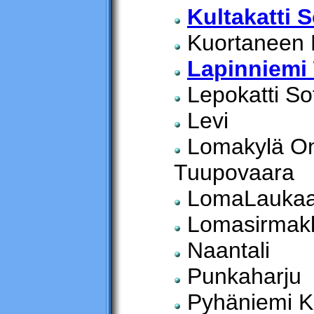
Kultakatti 
Kuortaneen Li
Lapinniemi
Lepokatti So
Levi
Lomakylä On
Tuupovaara
LomaLauka
Lomasirmak
Naantali
Punkaharju
Pyhäniemi K