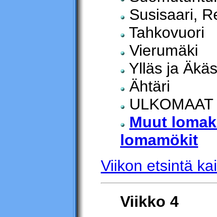
Susisaari, Re
Tahkovuori
Vierumäki
Ylläs ja Äkä
Ähtäri
ULKOMAAT
Muut lomak
lomamökit
Viikon etsintä kai
Viikko 4