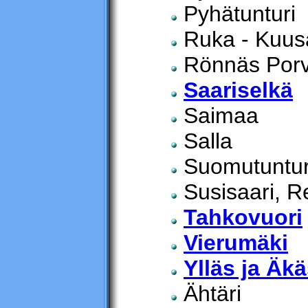
Pyhätunturi
Ruka - Kuu
Rönnäs Por
Saariselkä
Saimaa
Salla
Suomutuntur
Susisaari, Re
Tahkovuori
Vierumäki
Ylläs ja Äk
Ähtäri