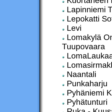
Kuortaneen Li
Lapinniemi 
Lepokatti So
Levi
Lomakylä On
Tuupovaara
LomaLauka
Lomasirmak
Naantali
Punkaharju
Pyhäniemi K
Pyhätunturi
Ruka - Kuu