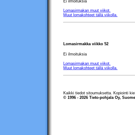
Ei ilmoituksia
Lomasirmakan muut viikot.
Muut lomakohteet tällä viikolla.
Lomasirmakka viikko 52
Ei ilmoituksia
Lomasirmakan muut viikot.
Muut lomakohteet tällä viikolla.
Kaikki tiedot sitoumuksetta. Kopiointi kiel
© 1996 - 2026 Tieto-pohjala Oy, Suome