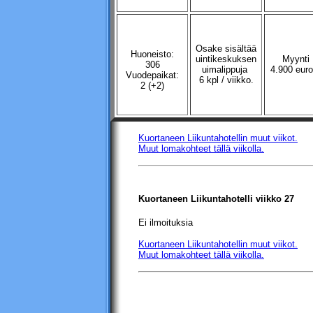
Osake sisältää
Huoneisto:
uintikeskuksen
Myynti
306
uimalippuja
4.900 euro
Vuodepaikat:
6 kpl / viikko.
2 (+2)
Kuortaneen Liikuntahotellin
muut viikot.
Muut lomakohteet tällä viikolla.
Kuortaneen Liikuntahotelli
viikko 27
Ei ilmoituksia
Kuortaneen Liikuntahotellin
muut viikot.
Muut lomakohteet tällä viikolla.