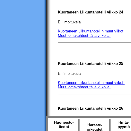
Kuortaneen Liikuntahotelli
viikko 24
Ei ilmoituksia
Kuortaneen Liikuntahotellin
muut viikot.
Muut lomakohteet tällä viikolla.
Kuortaneen Liikuntahotelli
viikko 25
Ei ilmoituksia
Kuortaneen Liikuntahotellin
muut viikot.
Muut lomakohteet tällä viikolla.
Kuortaneen Liikuntahotelli
viikko 26
Huoneisto-
Hinta-
Haraste-
tiedot
pyyntö
oikeudet