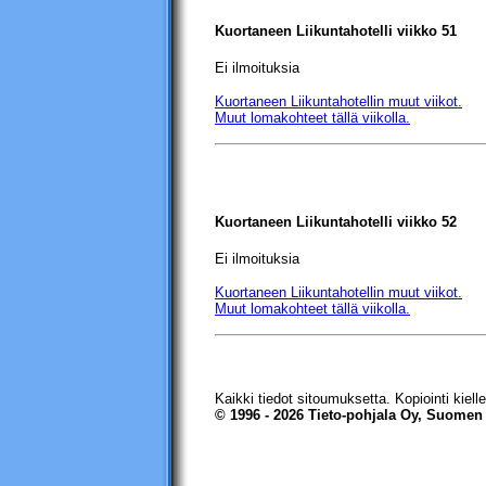
Kuortaneen Liikuntahotelli
viikko 51
Ei ilmoituksia
Kuortaneen Liikuntahotellin
muut viikot.
Muut lomakohteet tällä viikolla.
Kuortaneen Liikuntahotelli
viikko 52
Ei ilmoituksia
Kuortaneen Liikuntahotellin
muut viikot.
Muut lomakohteet tällä viikolla.
Kaikki tiedot sitoumuksetta. Kopiointi kielle
© 1996 - 2026 Tieto-pohjala Oy, Suomen 