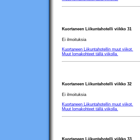
Kuortaneen Liikuntahotelli
viikko 31
Ei ilmoituksia
Kuortaneen Liikuntahotellin
muut viikot.
Muut lomakohteet tällä viikolla.
Kuortaneen Liikuntahotelli
viikko 32
Ei ilmoituksia
Kuortaneen Liikuntahotellin
muut viikot.
Muut lomakohteet tällä viikolla.
Kuortaneen Liikuntahotelli
viikko 33